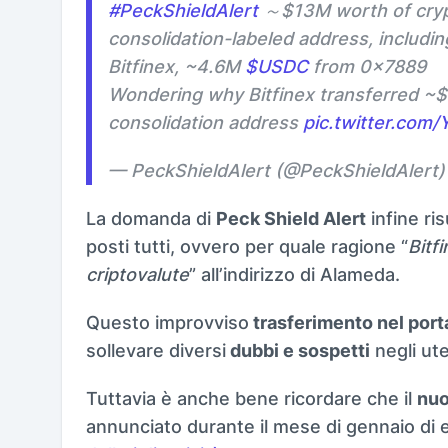
#PeckShieldAlert
～$13M worth of cryp
consolidation-labeled address, includ
Bitfinex, ~4.6M
$USDC
from 0x7889
Wondering why Bitfinex transferred ~
consolidation address
pic.twitter.com
— PeckShieldAlert (@PeckShieldAlert
La domanda di
Peck Shield Alert
infine ri
posti tutti, ovvero per quale ragione “
Bitfi
criptovalute
” all’indirizzo di Alameda.
Questo improvviso
trasferimento nel por
sollevare diversi
dubbi e sospetti
negli ute
Tuttavia è anche bene ricordare che il
nuo
annunciato durante il mese di gennaio di 