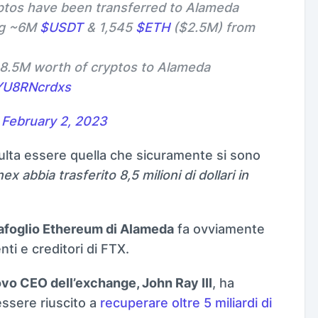
tos have been transferred to Alameda
ing ~6M
$USDT
& 1,545
$ETH
($2.5M) from
$8.5M worth of cryptos to Alameda
/YU8RNcrdxs
)
February 2, 2023
sulta essere quella che sicuramente si sono
nex abbia trasferito 8,5 milioni di dollari in
tafoglio Ethereum di Alameda
fa ovviamente
nti e creditori di FTX.
vo CEO dell’exchange, John Ray III
, ha
essere riuscito a
recuperare oltre 5 miliardi di