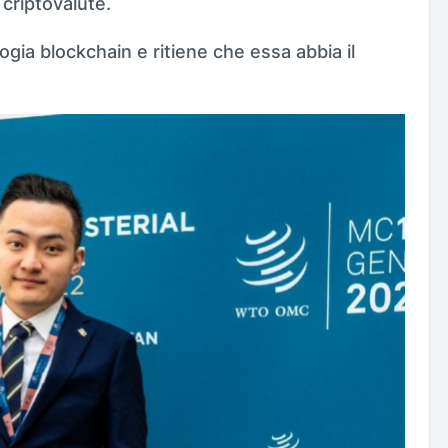
 criptovalute.
ogia blockchain e ritiene che essa abbia il