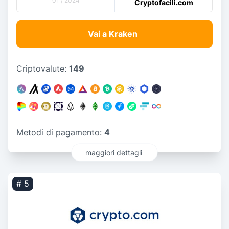
01 / 2024
Cryptofacili.com
Vai a Kraken
Criptovalute:
149
Metodi di pagamento:
4
maggiori dettagli
# 5