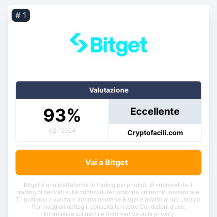
# 1
Valutazione
93
%
Eccellente
02 / 2024
Cryptofacili.com
Vai a Bitget
Bitget è una piattaforma di trading per prodotti di criptovalute. Il
trading di derivati sulle criptovalute comporta un rischio sostanziale.
Ti invitiamo a valutare attentamente se Bitget è adatto al tuo utilizzo.
Per maggiori dettagli, consulta le nostre Condizioni d’uso,
l’Informativa sui rischi e l’Informativa sulla privacy.