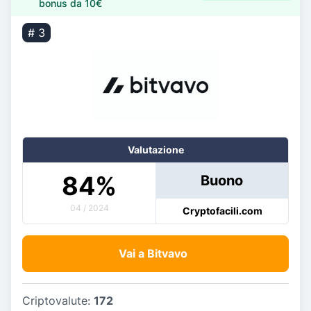
bonus da 10€
# 3
Valutazione
84
%
Buono
04 / 2024
Cryptofacili.com
Vai a Bitvavo
Criptovalute:
172