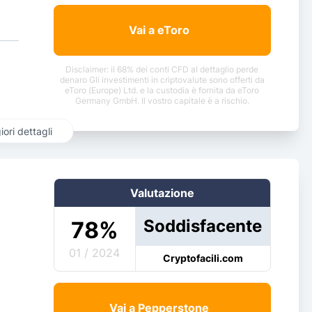
Vai a eToro
Disclaimer: il 68% dei conti CFD al dettaglio perde
denaro Gli investimenti in criptovalute sono offerti da
eToro (Europe) Ltd. e la custodia è fornita da eToro
Germany GmbH. Il vostro capitale è a rischio.
ori dettagli
Valutazione
Soddisfacente
78
%
01 / 2024
Cryptofacili.com
Vai a Pepperstone