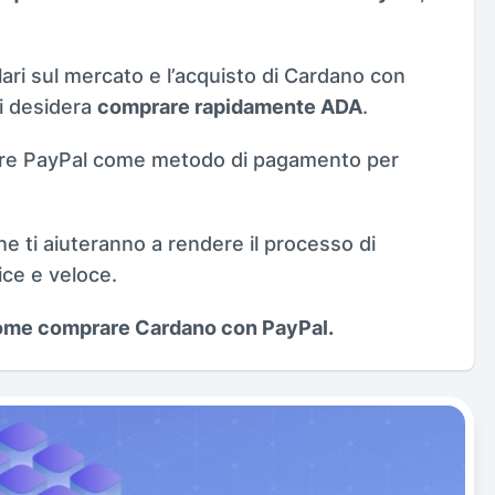
ari sul mercato e l’acquisto di Cardano con
i desidera
comprare rapidamente ADA
.
zare PayPal come metodo di pagamento per
he ti aiuteranno a rendere il processo di
ice e veloce.
ome comprare Cardano con PayPal.