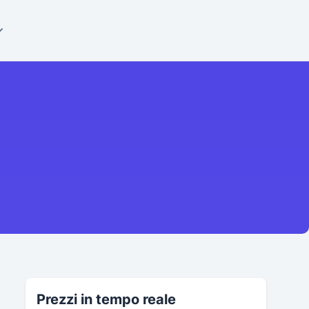
Prezzi in tempo reale