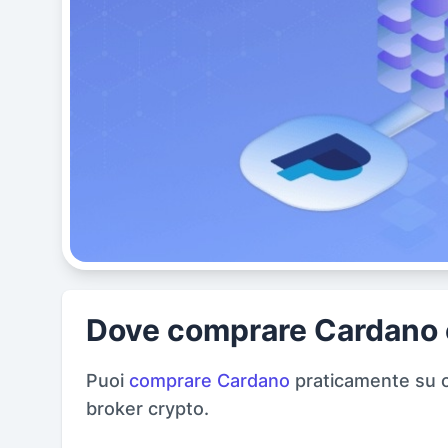
Dove comprare Cardano 
Puoi
comprare Cardano
praticamente su o
broker crypto.