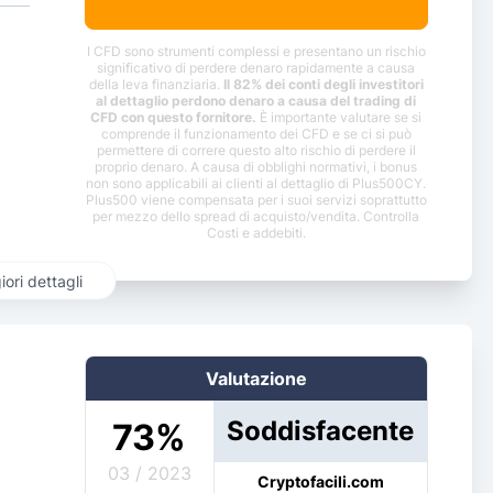
I CFD sono strumenti complessi e presentano un rischio
significativo di perdere denaro rapidamente a causa
della leva finanziaria.
Il 82% dei conti degli investitori
al dettaglio perdono denaro a causa del trading di
CFD con questo fornitore.
È importante valutare se si
comprende il funzionamento dei CFD e se ci si può
permettere di correre questo alto rischio di perdere il
proprio denaro. A causa di obblighi normativi, i bonus
non sono applicabili ai clienti al dettaglio di Plus500CY.
Plus500 viene compensata per i suoi servizi soprattutto
per mezzo dello spread di acquisto/vendita. Controlla
Costi e addebiti.
ori dettagli
Valutazione
Soddisfacente
73
%
03 / 2023
Cryptofacili.com