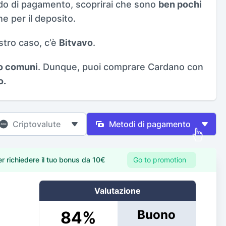
do di pagamento, scoprirai che sono
ben pochi
 per il deposito.
stro caso, c’è
Bitvavo
.
to comuni
. Dunque, puoi comprare Cardano con
o.
Criptovalute
Metodi di pagamento
er richiedere il tuo bonus da 10€
Go to promotion
Valutazione
Buono
84
%