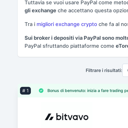
Tuttavia se vuoi usare PayPal come meto
gli exchange
che accettano questa opzione
Tra i
migliori exchange crypto
che fa al no
Sui broker i depositi via PayPal sono mol
PayPal sfruttando piattaforme come
eTor
Filtrare i risultati:
# 1
Bonus di benvenuto: inizia a fare trading p