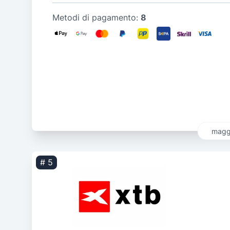
Metodi di pagamento:
8
maggi
# 5