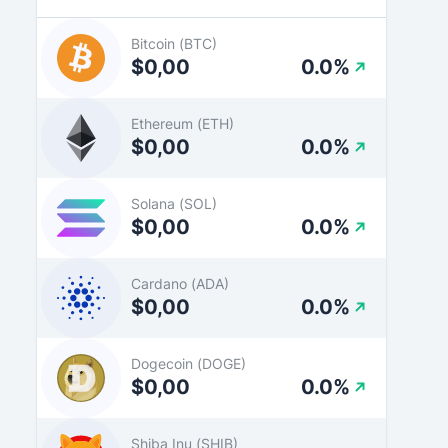
Bitcoin (BTC)
$0,00
0.0%
Ethereum (ETH)
$0,00
0.0%
Solana (SOL)
$0,00
0.0%
Cardano (ADA)
$0,00
0.0%
Dogecoin (DOGE)
$0,00
0.0%
Shiba Inu (SHIB)