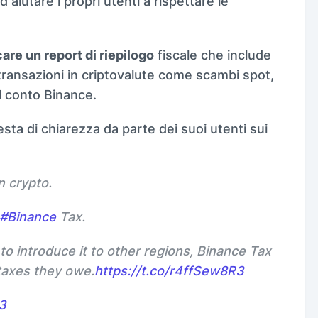
aiutare i propri utenti a rispettare le
care un report di riepilogo
fiscale che include
transazioni in criptovalute come scambi spot,
l conto Binance.
esta di chiarezza da parte dei suoi utenti sui
n crypto.
#Binance
Tax.
s to introduce it to other regions, Binance Tax
taxes they owe.
https://t.co/r4ffSew8R3
3