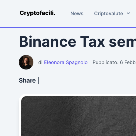
News
Criptovalute
Cryptofacili.com
Binance Tax semp
di
Eleonora Spagnolo
Pubblicato: 6 Feb
Share