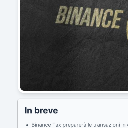
In breve
Binance Tax preparerà le transazioni in c