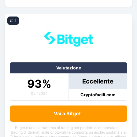
# 1
Valutazione
93
%
Eccellente
02 / 2024
Cryptofacili.com
Vai a Bitget
Bitget è una piattaforma di trading per prodotti di criptovalute. Il
trading di derivati sulle criptovalute comporta un rischio sostanziale.
Ti invitiamo a valutare attentamente se Bitget è adatto al tuo utilizzo.