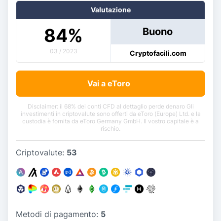
Valutazione
84
%
Buono
03 / 2023
Cryptofacili.com
Vai a eToro
Disclaimer: il 68% dei conti CFD al dettaglio perde denaro Gli
investimenti in criptovalute sono offerti da eToro (Europe) Ltd. e la
custodia è fornita da eToro Germany GmbH. Il vostro capitale è a
rischio.
Criptovalute:
53
Metodi di pagamento:
5