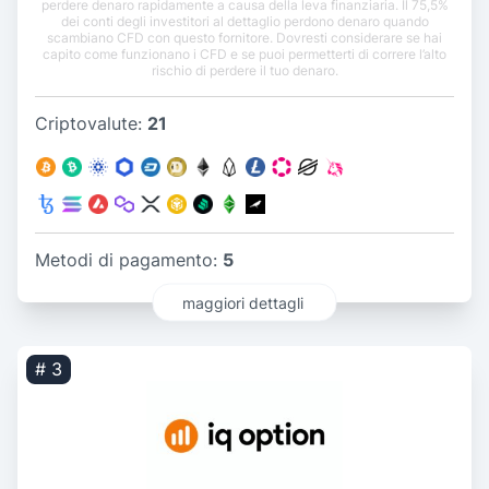
perdere denaro rapidamente a causa della leva finanziaria. Il 75,5%
dei conti degli investitori al dettaglio perdono denaro quando
scambiano CFD con questo fornitore. Dovresti considerare se hai
capito come funzionano i CFD e se puoi permetterti di correre l’alto
rischio di perdere il tuo denaro.
Criptovalute:
21
Metodi di pagamento:
5
maggiori dettagli
# 3