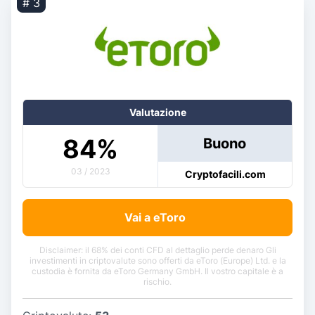
# 3
Valutazione
84
%
Buono
03 / 2023
Cryptofacili.com
Vai a eToro
Disclaimer: il 68% dei conti CFD al dettaglio perde denaro Gli
investimenti in criptovalute sono offerti da eToro (Europe) Ltd. e la
custodia è fornita da eToro Germany GmbH. Il vostro capitale è a
rischio.