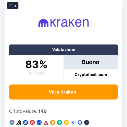
# 5
Valutazione
83
%
Buono
01 / 2024
Cryptofacili.com
Vai a Kraken
Criptovalute:
149