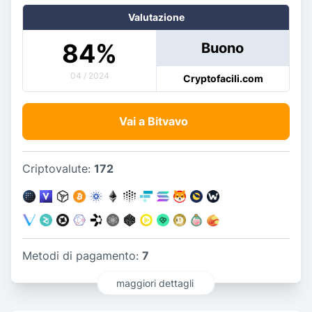
Valutazione
84
%
Buono
04 / 2024
Cryptofacili.com
Vai a Bitvavo
Criptovalute:
172
Metodi di pagamento:
7
maggiori dettagli