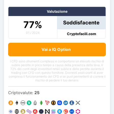
Valutazione
77
%
Soddisfacente
01 / 2024
Cryptofacili.com
Vai a IQ Option
I CFD sono strumenti complessi e comportano un elevato rischio di
subire perdite in poco tempo a causa della presenza della leva. Il
72% dei conti degli investitori retail subisce delle perdite durante il
trading con CFD con questo fornitore. Dovresti assicurarti di aver
compreso il funzionamento dei CFD e se puoi permetterti di correre il
rischio di perdere il tuo denaro.
Criptovalute:
25