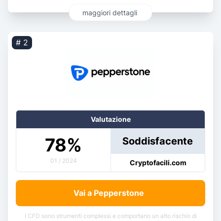
maggiori dettagli
# 2
Valutazione
78
%
Soddisfacente
01 / 2024
Cryptofacili.com
Vai a Pepperstone
I CFD sono strumenti complessi e comportano un alto rischio di