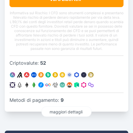
Informativa sul Rischio: I CFD sono strumenti complessi e presentano
l’elevato rischio di perdere denaro rapidamente per via della leva.
L’89,1% dei conti degli investitori retail perde denaro quando scambia
CFD con questo fornitore. Dovresti valutare se sei in possesso delle
conoscenze sul funzionamento dei CFD e se puoi permetterti di
affrontare l’elevato rischio di perdere i tuoi soldi. Il valore di un
investimento in azioni e titoli può diminuire o aumentare, quindi
potresti recuperare meno di quanto investito. Le performance
passate non sono garanzia di risultati futuri.
Criptovalute:
52
Metodi di pagamento:
9
maggiori dettagli