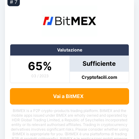
# 7
Valutazione
65
%
Sufficiente
03 / 2023
Cryptofacili.com
Vai a BitMEX
BitMEX is a P2P crypto-products trading platform. BitMEX and the
mobile apps issued under BMEX are wholly owned and operated by
HDR Global Trading Limited, a Republic of Seychelles incorporated
entity or its relevant authorised affiliates. Trading in cryptocurrency
derivatives involves significant risks. Please consider whether using
BitMEX is appropriate for you. (BitMEX è una piattaforma di trading
P2P di prodotti crittografici. BitMEX e le applicazioni mobili emesse