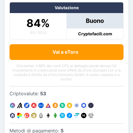
Valutazione
84
%
Buono
03 / 2023
Cryptofacili.com
Vai a eToro
Disclaimer: il 68% dei conti CFD al dettaglio perde denaro Gli
investimenti in criptovalute sono offerti da eToro (Europe) Ltd. e la
custodia è fornita da eToro Germany GmbH. Il vostro capitale è a
rischio.
Criptovalute:
53
Metodi di pagamento:
5