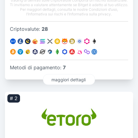
trading di derivati sulle criptovalute comporta un rischio sostanziale.
Ti invitiamo a valutare attentamente se Bitget è adatto al tuo utilizzo.
Per maggiori dettagli, consulta le nostre Condizioni d’uso,
l’Informativa sui rischi e l’Informativa sulla privacy.
Criptovalute:
28
Metodi di pagamento:
7
maggiori dettagli
# 2