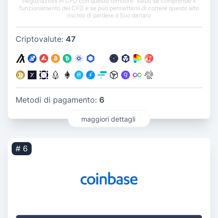
negoziazioni in CFD con questo fornitore. Valuti se comprende il
funzionamento dei CFD e se può permettersi di correre questo alto
rischio di perdere il Suo denaro
Criptovalute:
47
Metodi di pagamento:
6
maggiori dettagli
# 6