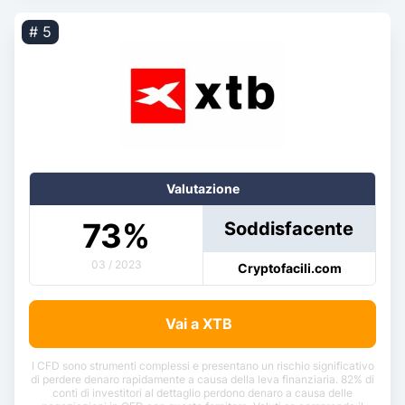
# 5
Valutazione
73
%
Soddisfacente
03 / 2023
Cryptofacili.com
Vai a XTB
I CFD sono strumenti complessi e presentano un rischio significativo
di perdere denaro rapidamente a causa della leva finanziaria. 82% di
conti di investitori al dettaglio perdono denaro a causa delle