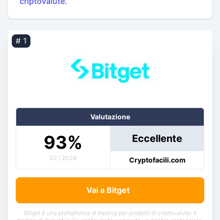
criptovalute
.
# 1
Valutazione
93
%
Eccellente
02 / 2024
Cryptofacili.com
Vai a Bitget
Bitget è una piattaforma di trading per prodotti di criptovalute. Il