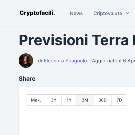
News
Criptovalute
Cryptofacili.com
Previsioni Terr
di
Eleonora Spagnolo
Aggiornato il 6 Ap
Share
Max.
3Y
1Y
3M
30D
7D