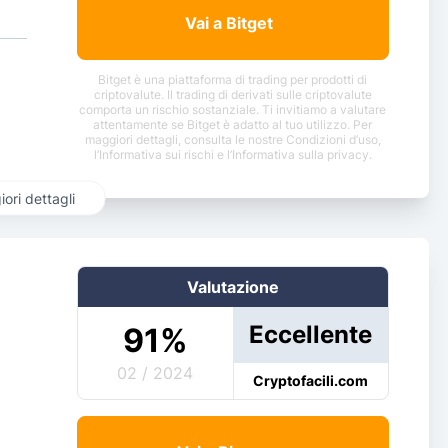
Vai a Bitget
Bitget è una piattaforma di trading per prodotti di
criptovalute. Il trading di derivati sulle criptovalute
comporta un rischio sostanziale. Ti invitiamo a valutare
attentamente se Bitget è adatto al tuo utilizzo. Per
maggiori dettagli, consulta le nostre Condizioni d’uso,
l’Informativa sui rischi e l’Informativa sulla privacy.
ori dettagli
Valutazione
Eccellente
91
%
02 / 2024
Cryptofacili.com