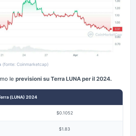
a (fonte: Coinmarketcap)
amo le
previsioni su Terra LUNA per il 2024.
Terra (LUNA) 2024
$0.1052
$1.83