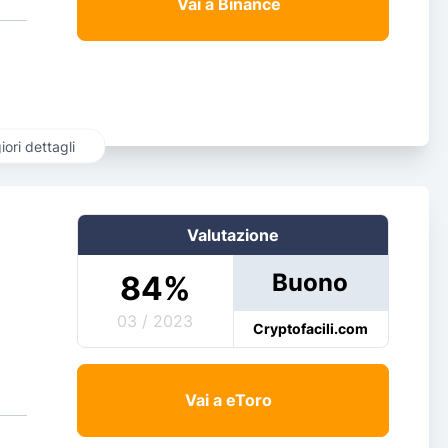
Vai a Binance
ori dettagli
Valutazione
Buono
84
%
03 / 2023
Cryptofacili.com
Vai a eToro