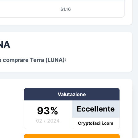
$1.16
UNA
 comprare Terra (LUNA):
Valutazione
Eccellente
93
%
02 / 2024
Cryptofacili.com