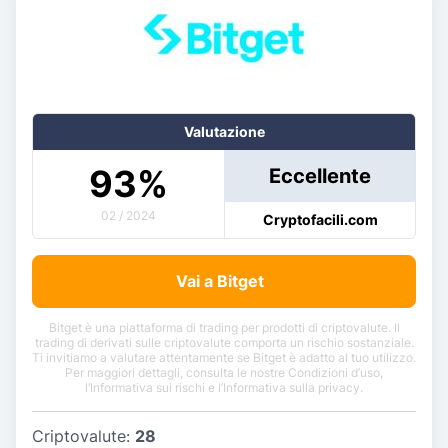
Valutazione
93
%
Eccellente
02 / 2024
Cryptofacili.com
Vai a Bitget
Bitget è una piattaforma di trading per prodotti di criptovalute. Il
trading di derivati sulle criptovalute comporta un rischio sostanziale.
Ti invitiamo a valutare attentamente se Bitget è adatto al tuo utilizzo.
Per maggiori dettagli, consulta le nostre Condizioni d’uso,
l’Informativa sui rischi e l’Informativa sulla privacy.
Criptovalute:
28